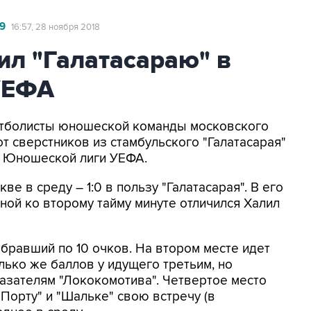
9
16:57, 28 ноября 2018
ил "Галатасараю" в
УЕФА
Футболисты юношеской команды московского
т сверстников из стамбульского "Галатасарая"
па Юношеской лиги УЕФА.
е в среду – 1:0 в пользу "Галатасарая". В его
ной ко второму тайму минуте отличился Халил
набравший по 10 очков. На втором месте идет
олько же баллов у идущего третьим, но
азателям "Лококомотива". Четвертое место
"Порту" и "Шальке" свою встречу (в