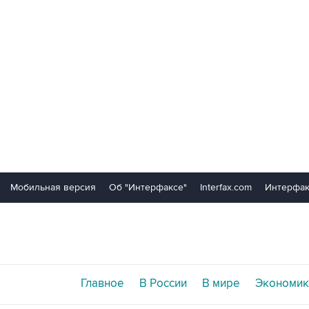
Мобильная версия
Об "Интерфаксе"
Interfax.com
Интерфак
Главное
В России
В мире
Экономик