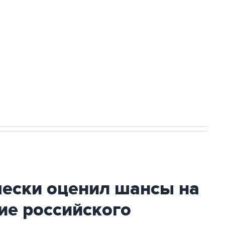
ться на рассылку
Получать оперативные новости
 новостей сайта
в официальном канале
чески оценил шансы на
ие российского