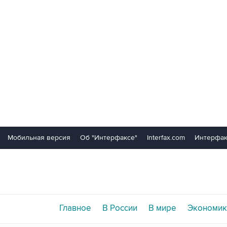
Мобильная версия
Об "Интерфаксе"
Interfax.com
Интерфак
Главное
В России
В мире
Экономик