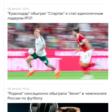
5 января 14:03
Евгений Кузнецов стал игроком "Салавата
Юлаева"
ВЫБОР РЕДАКЦИИ
Что произошло в мире науки. Вечерний
дайджест
ЧМ-2026. Как это было
Ситуация в Азовском море несет риски и для
мирового рынка, и для российских аграриев