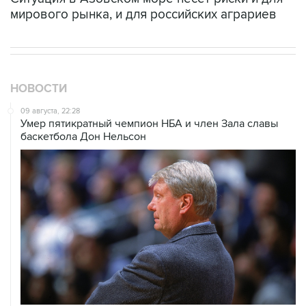
СКА, "Металлург" и "Салават Юлаев". В 337
матчах КХЛ он набрал 236 (99+137) очков.
Евгений Кузнецов
Вашингтон
КХЛ
НХЛ
хоккей
Купить подписку на профессиональную ленту
Подписаться на рассылку главных новостей сайта
Получать оперативные новости в официальном
канале
НОВОСТИ ПО ТЕМЕ
3 июля 10:45
"Рады возвращению величайшего!" В
"Вашингтоне" отреагировали на решение
Овечкина