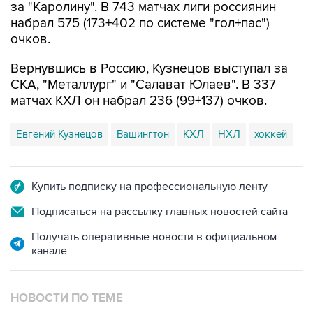
СПОРТ
13:31, 8 августа 2026
Евгений Кузнецов перешел в
"Сибирь"
Москва. 8 августа. INTERFAX.RU - Обладатель
Кубка Стэнли Евгений Кузнецов стал игроком
"Сибири",
сообщается
на сайте новосибирского
хоккейного клуба.
34-летний форвард подписал с "Сибирью"
контракт на один сезон.
"Для нас Евгений - прежде всего, опытный
игрок. Да, со своей историей, но этот
нападающий привнесет креатив в нападении,
умеет играть в большинстве, здорово