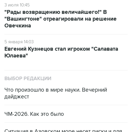
использует голевые моменты", - сказал
генеральный директор "Сибири" Лев
Крутохвостов.
"Как он адаптируется в нашей команде -
покажет время. Тем не менее, нашим молодым
нападающим будет чему поучиться у Евгения,
ведь он - настоящий и признанный мастер", -
отметил Крутохвостов.
Кузнецов – чемпион мира среди молодежных
команд 2011 года, чемпион мира 2012 и 2014
годов. В составе "Вашингтона" в 2018 году
выиграл Кубок Стэнли НХЛ.
Помимо "Вашингтона", в НХЛ Кузнецов играл
за "Каролину". В 743 матчах лиги россиянин
набрал 575 (173+402 по системе "гол+пас")
очков.
Вернувшись в Россию, Кузнецов выступал за