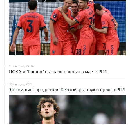
НОВОСТИ
09 августа, 22:28
Умер пятикратный чемпион НБА и член Зала cлавы
баскетбола Дон Нельсон
09 августа, 22:01
"Краснодар" обыграл "Спартак" и стал единоличным
лидером РПЛ