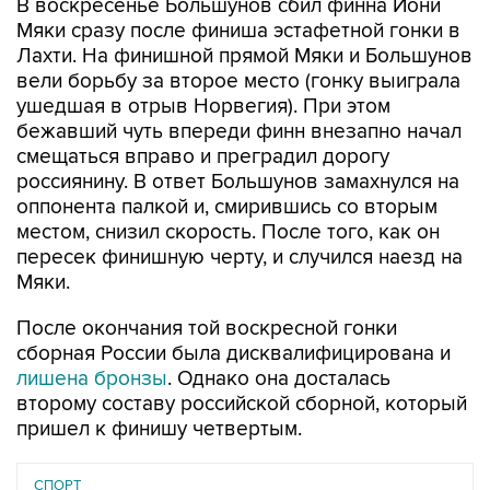
В воскресенье Большунов сбил финна Йони
Мяки сразу после финиша эстафетной гонки в
Лахти. На финишной прямой Мяки и Большунов
вели борьбу за второе место (гонку выиграла
ушедшая в отрыв Норвегия). При этом
бежавший чуть впереди финн внезапно начал
смещаться вправо и преградил дорогу
россиянину. В ответ Большунов замахнулся на
оппонента палкой и, смирившись со вторым
местом, снизил скорость. После того, как он
пересек финишную черту, и случился наезд на
Мяки.
После окончания той воскресной гонки
сборная России была дисквалифицирована и
лишена бронзы
. Однако она досталась
второму составу российской сборной, который
пришел к финишу четвертым.
СПОРТ