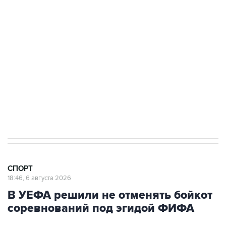
Купить подписку на профессиональную ленту
Подписаться на рассылку главных новостей сайта
Получать оперативные новости в официальном
канале
СПОРТ
18:46, 6 августа 2026
В УЕФА решили не отменять бойкот
соревнований под эгидой ФИФА