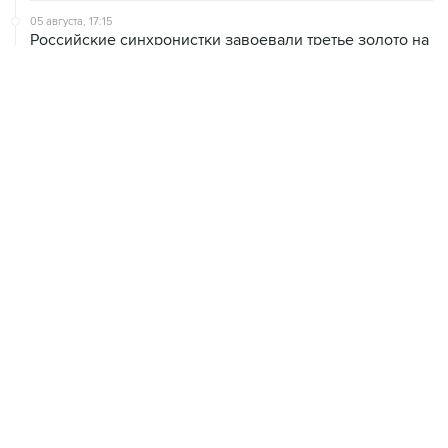
05 августа, 17:15
Российские синхронистки завоевали третье золото на
ЧЕ в Париже
04 августа, 13:30
Сборные России по волейболу примут участие в Лиге
наций 2027 года
04 августа, 01:45
В Европе задумались об организации своей версии