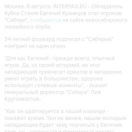
Москва. 8 августа. INTERFAX.RU - Обладатель
Кубка Стэнли Евгений Кузнецов стал игроком
"Сибири",
сообщается
на сайте новосибирского
хоккейного клуба.
34-летний форвард подписал с "Сибирью"
контракт на один сезон.
"Для нас Евгений - прежде всего, опытный
игрок. Да, со своей историей, но этот
нападающий привнесет креатив в нападении,
умеет играть в большинстве, здорово
использует голевые моменты", - сказал
генеральный директор "Сибири" Лев
Крутохвостов.
"Как он адаптируется в нашей команде -
покажет время. Тем не менее, нашим молодым
нападающим будет чему поучиться у Евгения,
ведь он - настоящий и признанный мастер", -