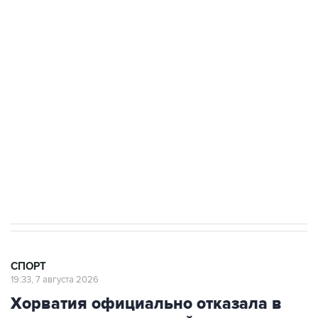
3 июля 10:45
"Рады возвращению величайшего!" В
"Вашингтоне" отреагировали на решение
Овечкина
5 января 14:03
Евгений Кузнецов стал игроком "Салавата
Юлаева"
СПОРТ
19:33, 7 августа 2026
Хорватия официально отказала в