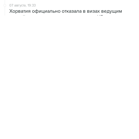
07 августа, 19:33
Хорватия официально отказала в визах ведущим
российским гимнасткам для участия в ЧЕ
07 августа, 18:54
ISU предоставил нейтральный статус фигуристам
Валиевой, Трусовой и Гуменнику
07 августа, 15:22
У ведущих гимнасток России возникли проблемы с