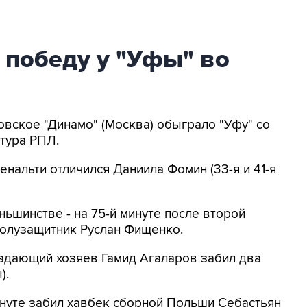
 победу у "Уфы" во
овское "Динамо" (Москва) обыграло "Уфу" со
 тура РПЛ.
енальти отличился Даниила Фомин (33-я и 41-я
ньшинстве - на 75-й минуте после второй
полузащитник Руслан Фищенко.
падающий хозяев Гамид Агаларов забил два
).
инуте забил хавбек сборной Польши Себастьян