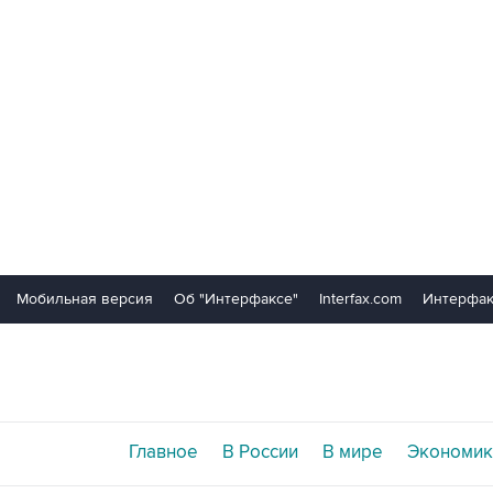
Мобильная версия
Об "Интерфаксе"
Interfax.com
Интерфак
Главное
В России
В мире
Экономик