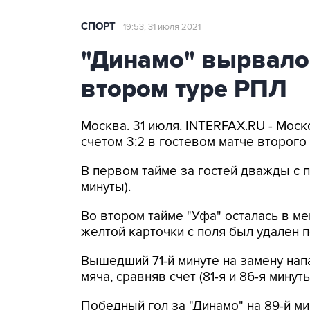
СПОРТ
19:53, 31 июля 2021
"Динамо" вырвало
втором туре РПЛ
Москва. 31 июля. INTERFAX.RU - Моск
счетом 3:2 в гостевом матче второго
В первом тайме за гостей дважды с п
минуты).
Во втором тайме "Уфа" осталась в ме
желтой карточки с поля был удален 
Вышедший 71-й минуте на замену на
мяча, сравняв счет (81-я и 86-я минуты
Победный гол за "Динамо" на 89-й м