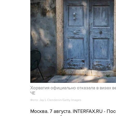
Хорватия официально отказала в визах в
ЧЕ
Фото: Jay L Clendenin/Getty Images
Москва. 7 августа. INTERFAX.RU - П