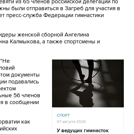
евяти из 65 членов российской делегации по
жны были отправиться в Загреб для участия в
ет пресс-служба Федерации гимнастики
 лидеры женской сборной Ангелина
нна Калмыкова, а также спортсмены и
 "Не
словий
этом документы
ции подавались
лектом
ьные 56 членов
ся в сообщении
СПОРТ
орватии как
07 августа 2026
ийских
У ведущих гимнасток