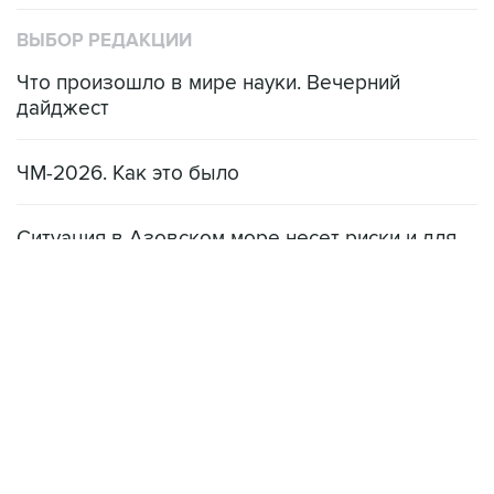
ВЫБОР РЕДАКЦИИ
Что произошло в мире науки. Вечерний
дайджест
ЧМ-2026. Как это было
Ситуация в Азовском море несет риски и для
мирового рынка, и для российских аграриев
НОВОСТИ
08 августа, 22:34
ЦСКА и "Ростов" сыграли вничью в матче РПЛ
08 августа, 20:11