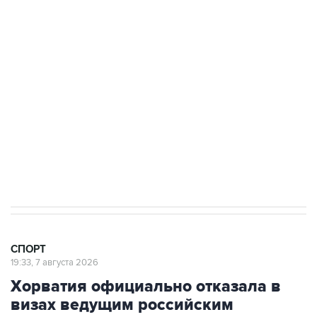
3 июля 10:45
"Рады возвращению величайшего!" В
"Вашингтоне" отреагировали на решение
Овечкина
5 января 14:03
Евгений Кузнецов стал игроком "Салавата
Юлаева"
СПОРТ
19:33, 7 августа 2026
Хорватия официально отказала в
визах ведущим российским