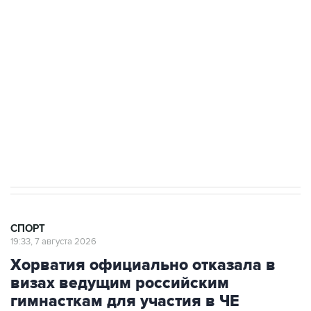
3 июля 10:45
"Рады возвращению величайшего!" В
"Вашингтоне" отреагировали на решение
Овечкина
5 января 14:03
Евгений Кузнецов стал игроком "Салавата
Юлаева"
СПОРТ
19:33, 7 августа 2026
Хорватия официально отказала в
визах ведущим российским
гимнасткам для участия в ЧЕ