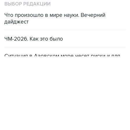
ВЫБОР РЕДАКЦИИ
Что произошло в мире науки. Вечерний
дайджест
ЧМ-2026. Как это было
Ситуация в Азовском море несет риски и для
мирового рынка, и для российских аграриев
НОВОСТИ
08 августа, 22:34
ЦСКА и "Ростов" сыграли вничью в матче РПЛ
08 августа, 20:11
"Локомотив" продолжил безвыигрышную серию в РПЛ