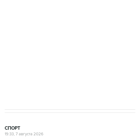
Получать оперативные новости в официальном
канале
3 июля 10:45
"Рады возвращению величайшего!" В
"Вашингтоне" отреагировали на решение
Овечкина
5 января 14:03
Евгений Кузнецов стал игроком "Салавата
Юлаева"
СПОРТ
19:33, 7 августа 2026