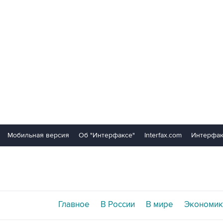
Мобильная версия
Об "Интерфаксе"
Interfax.com
Интерфак
Главное
В России
В мире
Экономик