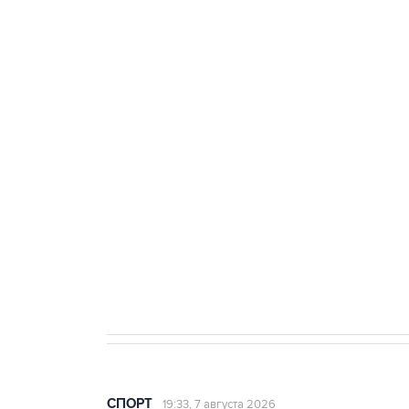
Купить подписку на
Подписа
профессиональную ленту
главных
3 июля 10:45
"Рады возвращению величайшего!" 
Овечкина
5 января 14:03
Евгений Кузнецов стал игроком "Са
СПОРТ
19:33, 7 августа 2026