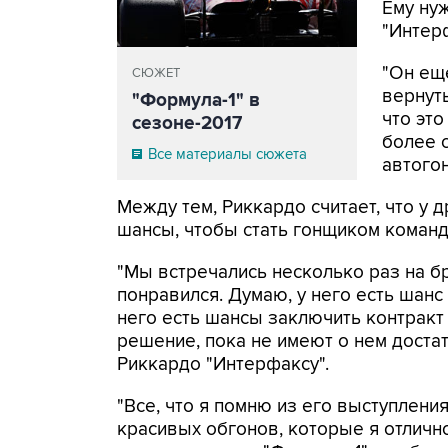
Ему нуж
"Интерф
"Он еще
СЮЖЕТ
вернуть
"Формула-1" в
что это
сезоне-2017
более 
Все материалы сюжета
автого
Между тем, Риккардо считает, что у 
шансы, чтобы стать гонщиком коман
"Мы встречались несколько раз на б
понравился. Думаю, у него есть шанс 
него есть шансы заключить контракт 
решение, пока не имеют о нем достат
Риккардо "Интерфаксу".
"Все, что я помню из его выступления
красивых обгонов, которые я отлично