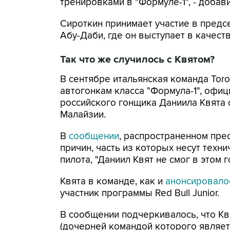
тренировками в "Формуле-1", - добав
Сироткин принимает участие в предс
Абу-Даби, где он выступает в качест
Так что же случилось с Квятом?
В сентябре итальянская команда Tor
автогонкам класса "Формула-1", офи
российского гонщика Даниила Квята 
Малайзии.
В
сообщении
, распространенном прес
причин, часть из которых несут техн
пилота, "Даниил Квят не смог в этом 
Квята в команде, как и
анонсировал
участник программы Red Bull Junior.
В сообщении подчеркивалось, что Квя
(дочерней командой которого являетс