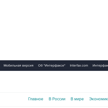
Мобильная версия
Об "Интерфаксе"
Interfax.com
Интерфак
Главное
В России
В мире
Экономик