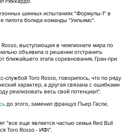
ил Риккардо.
езонных шинных испытаниях "Формулы-1" в
ве пилота болида команды "Уильямс".
o Rosso, выступающая в чемпионате мира по
циально объявила о решении отстранить
от ближайшего этапа соревнования, Гран-при
с-службой Toro Rosso, говорилось, что по ряду
ический характер, а другая связана с ошибками
году реализовать весь свой потенциал".
ось
до этого, заменил француз Пьер Гасли,
т "все еще является частью семьи Red Bull
я Toro Rosso - ИФ)".