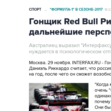
СПОРТ
"ФОРМУЛА-1" В СЕЗОНЕ-2017
→
18:2
Гонщик Red Bull Р
дальнейшие персп
Австралиец выразил "Интерфаксу
нуждается в психологическом отп
Москва. 29 ноября. INTERFAX.RU - Го
Даниэль Риккардо считает, что росси
на год, после чего он сможет возобн
"Когда
очень 
одинако
почему
Они бы