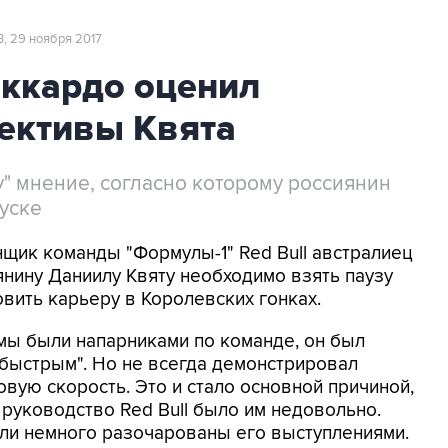
3, 29 ноября 2017
иккардо оценил
ективы Квята
" мнение, согласно которому россиянин
уске
нщик команды "Формулы-1" Red Bull австралиец
янину Даниилу Квяту необходимо взять паузу
овить карьеру в Королевских гонках.
 мы были напарниками по команде, он был
"быстрым". Но не всегда демонстрировал
вую скорость. Это и стало основной причиной,
 руководство Red Bull было им недовольно.
ли немного разочарованы его выступлениями.