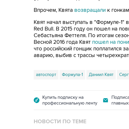
Впрочем, Квята
возвращали
к гонкам
Квят начал выступать в "Формуле-1" в
Red Bull. В 2015 году он пошел на по
Себастьяна Феттеля. По итогам сезон
Весной 2016 года Квят
пошел на пон
что российский гонщик поплатился за 
аварию, выбив с трассы четырехкрат
автоспорт
Формула-1
Даниил Квят
Серг
Купить подписку на
Подписа
профессиональную ленту
главных
НОВОСТИ ПО ТЕМЕ