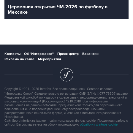
Церемония открытия ЧМ-2026 по футболу в
Мексике
Контакты
Об "Интерфаксе"
Пресс-центр
Вакансии
Реклама на сайте
Мероприятия
Copyright © 1991—2026 Interfax. Все права защищены. Сетевое издание
"Интерфакс-Спорт". Свидетельство о регистрации СМИ ЭЛ № ФС77-73907 выдано
Федеральной службой по надзору в сфере связи, информационных технологий и
массовых коммуникаций (Роскомнадзор) 12.10.2018. Вся информация,
размещенная на данном веб-сайте, предназначена только для персонального
пользования и не подлежит дальнейшему воспроизведению и/или
распространению в какой-либо форме, иначе как с письменного разрешения
Интерфакса.
Сайт Sport-Interfax.ru (далее – сайт) использует файлы cookie. Продолжая работу с
сайтом, Вы соглашаетесь на сбор и последующую
обработку файлов cookie
.