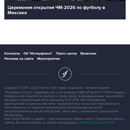
Церемония открытия ЧМ-2026 по футболу в
Мексике
Контакты
Об "Интерфаксе"
Пресс-центр
Вакансии
Реклама на сайте
Мероприятия
Copyright © 1991—2026 Interfax. Все права защищены. Сетевое издание
"Интерфакс-Спорт". Свидетельство о регистрации СМИ ЭЛ № ФС77-73907 выдано
Федеральной службой по надзору в сфере связи, информационных технологий и
массовых коммуникаций (Роскомнадзор) 12.10.2018. Вся информация,
размещенная на данном веб-сайте, предназначена только для персонального
пользования и не подлежит дальнейшему воспроизведению и/или
распространению в какой-либо форме, иначе как с письменного разрешения
Интерфакса.
Сайт Sport-Interfax.ru (далее – сайт) использует файлы cookie. Продолжая работу с
сайтом, Вы соглашаетесь на сбор и последующую
обработку файлов cookie
.