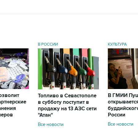
В РОССИИ
КУЛЬТУРА
позволит
В ГМИИ Пу
Топливо в Севастополе
артнерские
открываетс
в субботу поступит в
анения
буддийского
продажу на 13 АЗС сети
леров
России
"Атан"
Все новости
Все новости