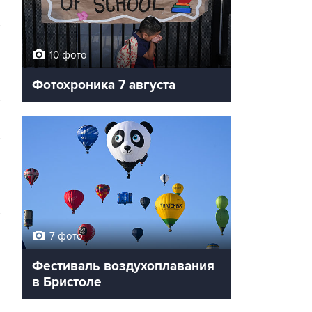
10 фото
Фотохроника 7 августа
→
7 фото
Фестиваль воздухоплавания
в Бристоле