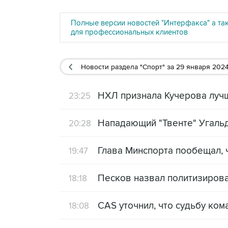
Полные версии новостей "Интерфакса" а та
для профессиональных клиентов
Новости раздела "Спорт"
за 29 января 2024
НХЛ признала Кучерова луч
23:25
Нападающий "Твенте" Угальд
20:28
Глава Минспорта пообещал,
19:47
Песков назвал политизиров
18:18
CAS уточнил, что судьбу ко
18:08