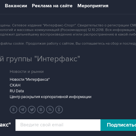
Вакансии
Реклама на сайте
Мероприятия
защищены. Сетевое издание "Интерфакс-Спорт". Свидетельство о регистрации
ологий и массовых коммуникаций (Роскомнадзор) 12.10.2018. Вся информация
 подлежит дальнейшему воспроизведению и/или распространению в какой-либ
зует файлы cookie. Продолжая работу с сайтом, Вы соглашаетесь на сбор и посл
 группы "Интерфакс"
Новости и рынки
Новости "Интерфакса"
СКАН
RU Data
Центр раскрытия корпоративной информации
акс"
Подписать