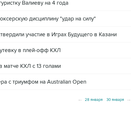
ристку Валиеву на 4 года
оксерскую дисциплину "удар на силу"
дтвердили участие в Играх Будущего в Казани
путевку в плей-офф КХЛ
в матче КХЛ с 13 голами
а с триумфом на Australian Open
←
28 января
30 января