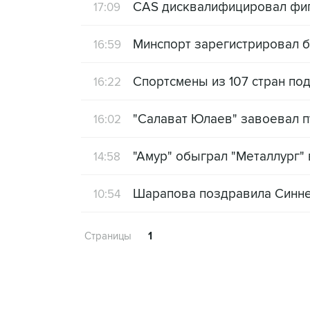
CAS дисквалифицировал фигу
17:09
Минспорт зарегистрировал б
16:59
Спортсмены из 107 стран по
16:22
"Салават Юлаев" завоевал 
16:02
"Амур" обыграл "Металлург" 
14:58
Шарапова поздравила Синнер
10:54
Страницы
1