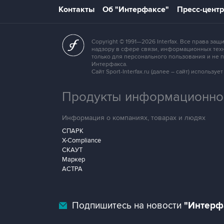
Контакты
Об "Интерфаксе"
Пресс-центр
Copyright © 1991—2026 Interfax. Все права 
надзору в сфере связи, информационных техн
только для персонального пользования и не
Интерфакса.
Сайт Sport-Interfax.ru (далее – сайт) исполь
Продукты информационной
Информация о компаниях, товарах и людях
СПАРК
X-Compliance
СКАУТ
Маркер
АСТРА
Подпишитесь на новости
"Интерф