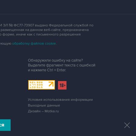
 СМИ ЭЛ № ФС77-73907 выдано Федеральной службой по
, размещенная на данном веб-сайте, предназначена
о форме, иначе как с письменного разрешения
едующую
обработку файлов cookie
.
Обнаружили ошибку на сайте?
Выделите фрагмент текста с ошибкой
и нажмите
Ctrl + Enter
.
Условия использования информации
Выходные данные
Дизайн – Motka.ru
ся