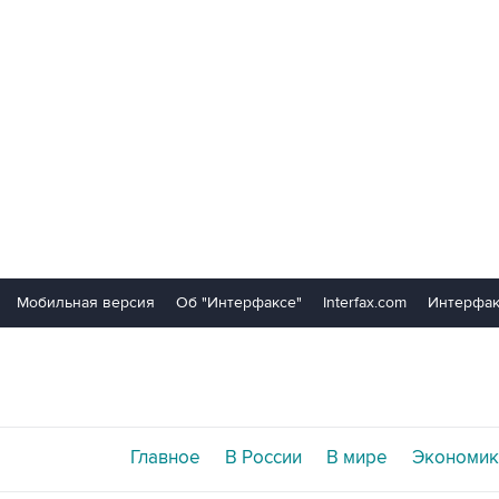
Мобильная версия
Об "Интерфаксе"
Interfax.com
Интерфак
Главное
В России
В мире
Экономик