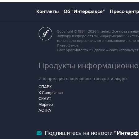
Контакты
Об "Интерфаксе"
Пресс-центр
Copyright © 1991—2026 Interfax. Все права 
надзору в сфере связи, информационных техн
только для персонального пользования и не
Интерфакса.
Сайт Sport-Interfax.ru (далее – сайт) исполь
Продукты информационной
Информация о компаниях, товарах и людях
СПАРК
X-Compliance
СКАУТ
Маркер
АСТРА
Подпишитесь на новости
"Интерф