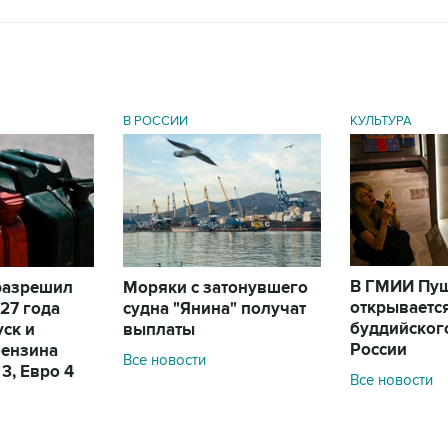
В РОССИИ
КУЛЬТУРА
В ГМИИ Пу
разрешил
Моряки с затонувшего
открываетс
27 года
судна "Янина" получат
буддийского
уск и
выплаты
России
бензина
Все новости
 3, Евро 4
Все новости