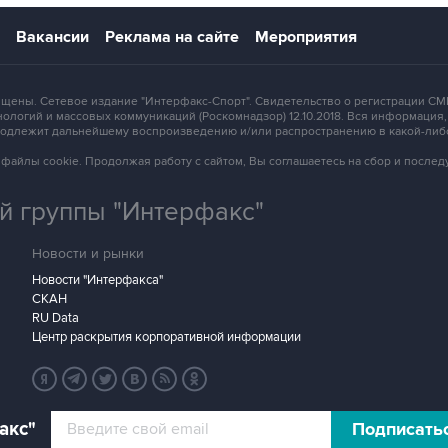
Вакансии
Реклама на сайте
Мероприятия
защищены. Сетевое издание "Интерфакс-Спорт". Свидетельство о регистрации
ологий и массовых коммуникаций (Роскомнадзор) 12.10.2018. Вся информация
 подлежит дальнейшему воспроизведению и/или распространению в какой-либ
зует файлы cookie. Продолжая работу с сайтом, Вы соглашаетесь на сбор и посл
 группы "Интерфакс"
Новости и рынки
Новости "Интерфакса"
СКАН
RU Data
Центр раскрытия корпоративной информации
акс"
Подписать