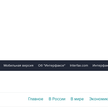
Мобильная версия
Об "Интерфаксе"
Interfax.com
Интерфак
Главное
В России
В мире
Экономик