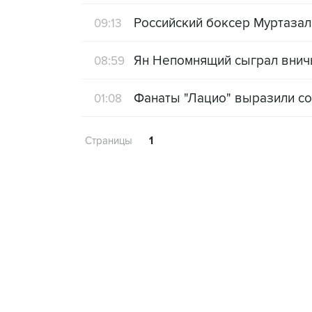
Российский боксер Муртазал
09:13
Ян Непомнящий сыграл вничь
08:59
Фанаты "Лацио" выразили соб
01:08
Страницы
1