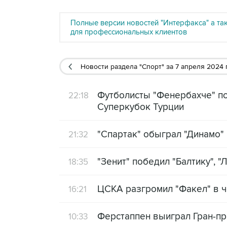
Полные версии новостей "Интерфакса" а та
для профессиональных клиентов
Новости раздела "Спорт"
за 7 апреля 2024 
Футболисты "Фенербахче" по
22:18
Суперкубок Турции
"Спартак" обыграл "Динамо"
21:32
"Зенит" победил "Балтику", 
18:35
ЦСКА разгромил "Факел" в ч
16:21
Ферстаппен выиграл Гран-пр
10:33