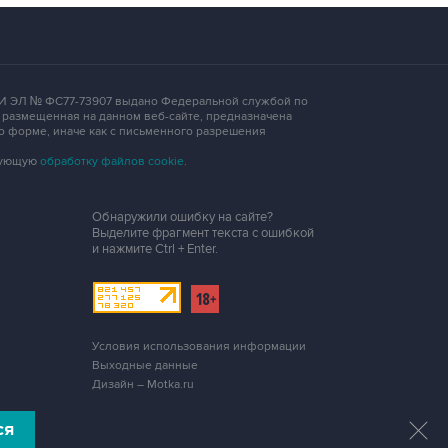
 СМИ ЭЛ № ФС77-73907 выдано Федеральной службой по
, размещенная на данном веб-сайте, предназначена
о форме, иначе как с письменного разрешения
едующую
обработку файлов cookie
.
Обнаружили ошибку на сайте?
Выделите фрагмент текста с ошибкой
и нажмите
Ctrl + Enter
.
Условия использования информации
Выходные данные
Дизайн – Motka.ru
ся