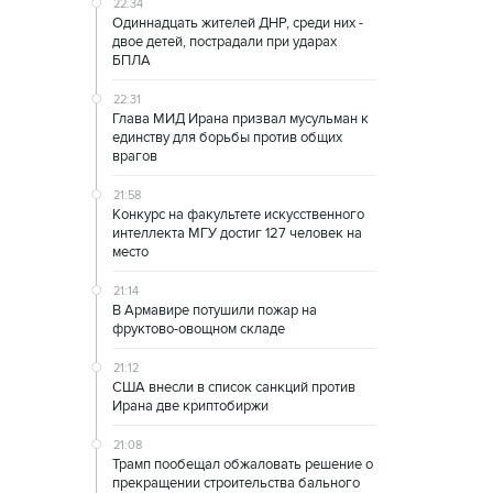
22:34
Одиннадцать жителей ДНР, среди них -
двое детей, пострадали при ударах
БПЛА
22:31
Глава МИД Ирана призвал мусульман к
единству для борьбы против общих
врагов
21:58
Конкурс на факультете искусственного
интеллекта МГУ достиг 127 человек на
место
21:14
В Армавире потушили пожар на
фруктово-овощном складе
21:12
США внесли в список санкций против
Ирана две криптобиржи
21:08
Трамп пообещал обжаловать решение о
прекращении строительства бального