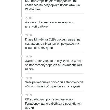
Минпромторг изучает предложения
селлеров по поддержке после атак на
Wildberries
20:06
Аэропорт Геленджика вернулся к
штатной работе
19:58
Глава Минфина США рассчитывает на
соглашение с Ираном о прекращении
огня на 30-60 дней
19:49
Житель Подмосковья осужден на 6 лет
за подготовку теракта в Измайловском
парке
19:40
Четыре человека погибли в Херсонской
области из-за обстрелов за пять дней
19:39
СК возбудил против журналистки
Гордеевой дело о фейках о российской
армии