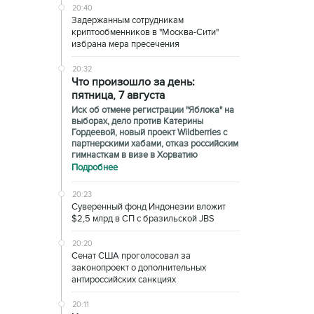
20:40
Задержанным сотрудникам
криптообменников в "Москва-Сити"
избрана мера пресечения
20:32
Что произошло за день:
пятница, 7 августа
Иск об отмене регистрации "Яблока" на
выборах, дело против Катерины
Гордеевой, новый проект Wildberries с
партнерскими хабами, отказ российским
гимнасткам в визе в Хорватию
Подробнее
20:23
Суверенный фонд Индонезии вложит
$2,5 млрд в СП с бразильской JBS
20:20
Сенат США проголосовал за
законопроект о дополнительных
антироссийских санкциях
20:11