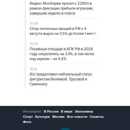
Индекс Мосбиржи просел к 2280п в
рамках фиксации прибыли игроками,
завершив неделю в плюсе
19:08
Сбор тепличных овощей в РФ к 4
августа вырос на 3,5% до более 1 млн т
19:06
Посевные площади в АПК РФ в 2026
году сократились на 3,4%, в том числе
под зерном – на 6,6%
18:54
ISU предоставил нейтральный статус
фигуристам Валиевой, Трусовой и
Гуменнику
Интерфакс
В России
В мире
Экономика
Спорт
Культура
Москва
Все новости
Сюжеты
Фото