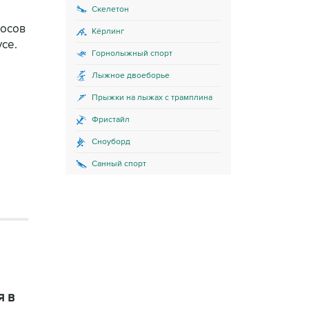
Скелетон
лосов
Кёрлинг
се.
Горнолыжный спорт
Лыжное двоеборье
Прыжки на лыжах с трамплина
Фристайл
Сноуборд
Санный спорт
я в