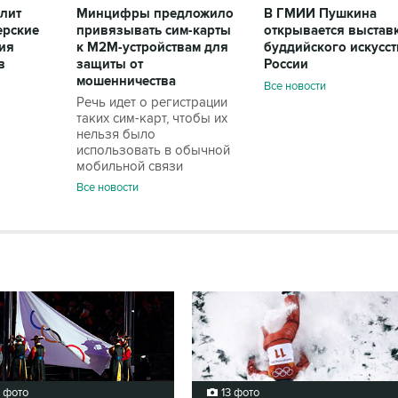
олит
Минцифры предложило
В ГМИИ Пушкина
ерские
привязывать сим-карты
открывается выстав
ия
к M2M-устройствам для
буддийского искусст
в
защиты от
России
мошенничества
Все новости
Речь идет о регистрации
таких сим-карт, чтобы их
нельзя было
использовать в обычной
мобильной связи
Все новости
3 фото
13 фото