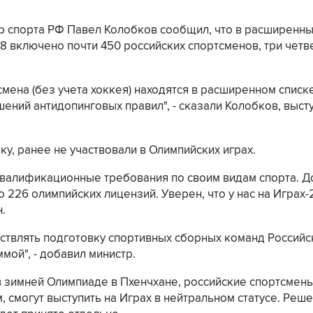
тр спорта РФ Павел Колобков сообщил, что в расширенн
18 включено почти 450 российских спортсменов, три четв
мена (без учета хоккея) находятся в расширенном списк
ушений антидопинговых правил", - сказали Колобков, выст
у, ранее не участвовали в Олимпийских играх.
квалификационные требования по своим видам спорта. Д
 226 олимпийских лицензий. Уверен, что у нас на Играх-
.
твлять подготовку спортивных сборных команд Российс
ой", - добавил министр.
в зимней Олимпиаде в Пхенчхане, российские спортсмены
 смогут выступить на Играх в нейтральном статусе. Реш