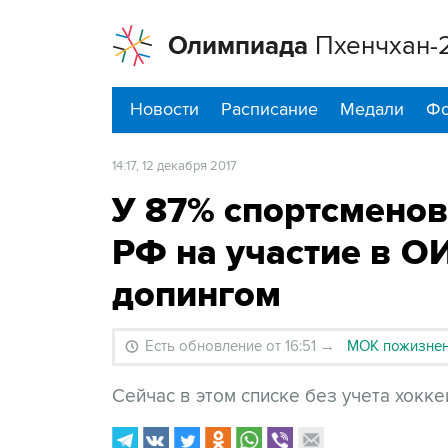
Олимпиада
Пхенчхан-
Новости
Расписание
Медали
Фо
14:17, 12 декабря 2017
У 87% спортсменов
РФ на участие в О
допингом
Есть обновление от 16:51
→
МОК пожизненн
Сейчас в этом списке без учета хокк