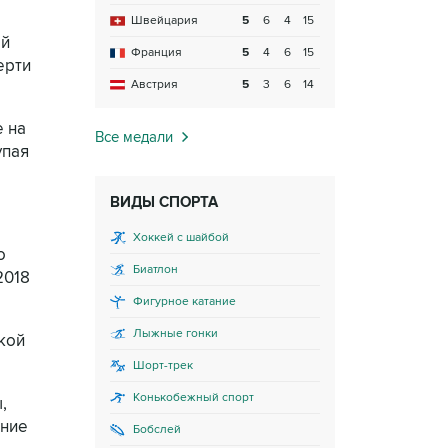
Швейцария
5
6
4
15
ый
Франция
5
4
6
15
ерти
Австрия
5
3
6
14
е на
Все медали
упая
ВИДЫ СПОРТА
Хоккей с шайбой
о
Биатлон
2018
Фигурное катание
Лыжные гонки
кой
Шорт-трек
Конькобежный спорт
,
ение
Бобслей