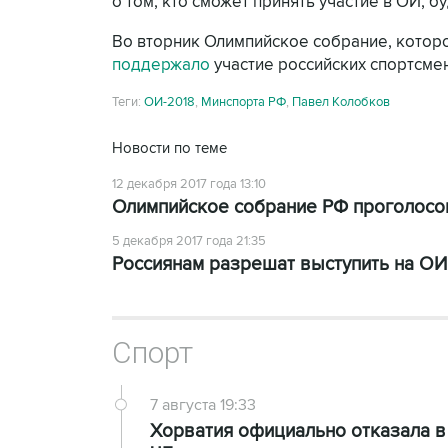
о том, кто сможет принять участие в ОИ, б
Во вторник Олимпийское собрание, котор
поддержало
участие российских спортсмен
Теги:
ОИ-2018
,
Минспорта РФ
,
Павел Колобков
Новости по теме
12 декабря 2017 года 13:10
Олимпийское собрание РФ проголосов
5 декабря 2017 года 21:35
Россиянам разрешат выступить на О
Спорт
7 августа 19:33
Хорватия официально отказала в 