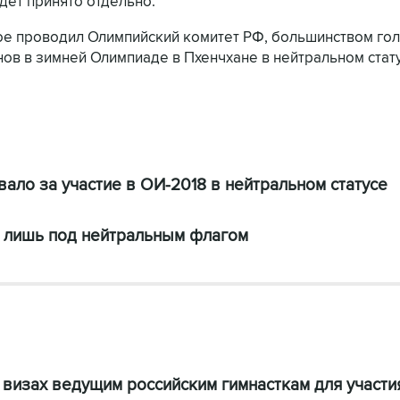
удет принято отдельно.
ое проводил Олимпийский комитет РФ, большинством го
ов в зимней Олимпиаде в Пхенчхане в нейтральном стату
ало за участие в ОИ-2018 в нейтральном статусе
И лишь под нейтральным флагом
визах ведущим российским гимнасткам для участи