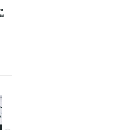
ка
ва
8 фото
9 фото