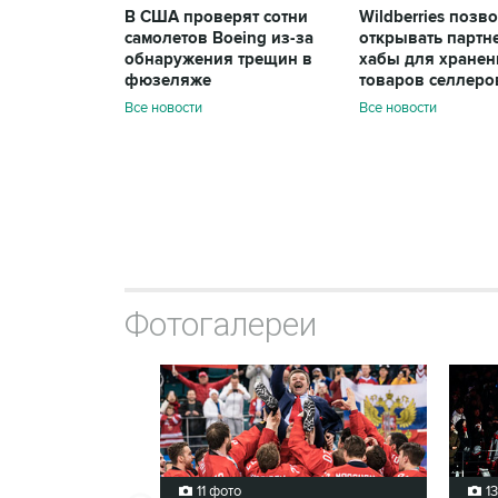
В США проверят сотни
Wildberries позв
самолетов Boeing из-за
открывать партн
обнаружения трещин в
хабы для хранен
фюзеляже
товаров селлеро
Все новости
Все новости
Фотогалереи
11 фото
1