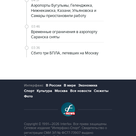
04:51
Аэропорты Бугульмы, Геленджика,
Нижнекамска, Казани, Ульяновска и
Самары приостановили работу
03:46
Временные ограничения в аэропорту
Саранска сняты
03:36
Сбито три БПЛА, летевших на Москву
Интерфакс
В России
В мире
Экономика
Спорт
Культура
Москва
Все новости
Сюжеты
Фото
Copyright © 1991—2026 Interfax. Все права защищены.
Сетевое издание "Интерфакс-Спорт". Свидетельство о
регистрации СМИ ЭЛ № ФС77-73907 выдано