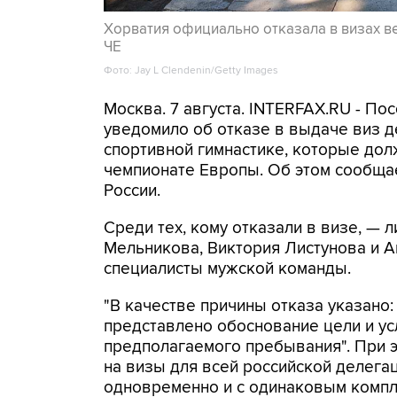
Хорватия официально отказала в визах в
ЧЕ
Фото: Jay L Clendenin/Getty Images
Москва. 7 августа. INTERFAX.RU - П
уведомило об отказе в выдаче виз д
спортивной гимнастике, которые дол
чемпионате Европы. Об этом сообща
России.
Среди тех, кому отказали в визе, —
Мельникова, Виктория Листунова и А
специалисты мужской команды.
"В качестве причины отказа указано:
представлено обоснование цели и у
предполагаемого пребывания". При 
на визы для всей российской делега
одновременно и с одинаковым комп