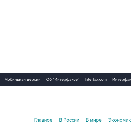
Мобильная версия
Об "Интерфаксе"
Interfax.com
Интерфак
Главное
В России
В мире
Экономик