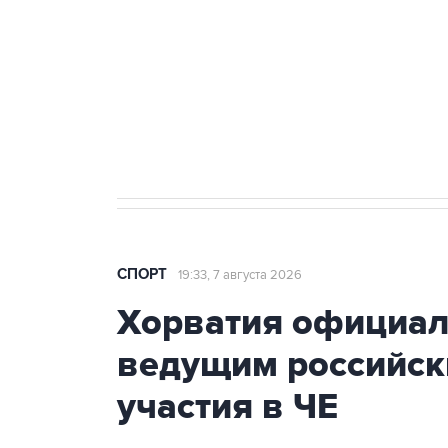
3 июля 10:45
"Рады возвращению величайшего!" 
Овечкина
5 января 14:03
Евгений Кузнецов стал игроком "Са
СПОРТ
19:33, 7 августа 2026
Хорватия официаль
ведущим российск
участия в ЧЕ