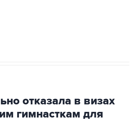
В "Вашингтоне" отреагировали на решение
лавата Юлаева"
но отказала в визах
им гимнасткам для