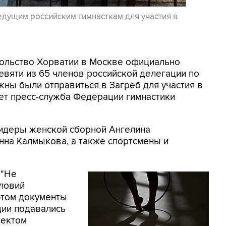
едущим российским гимнасткам для участия в
осольство Хорватии в Москве официально
евяти из 65 членов российской делегации по
жны были отправиться в Загреб для участия в
ет пресс-служба Федерации гимнастики
 лидеры женской сборной Ангелина
нна Калмыкова, а также спортсмены и
 "Не
словий
этом документы
ции подавались
лектом