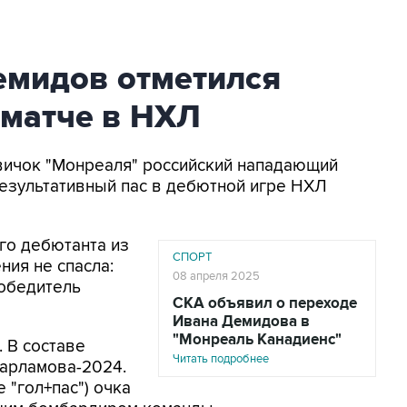
емидов отметился
 матче в НХЛ
овичок "Монреаля" российский нападающий
езультативный пас в дебютной игре НХЛ
его дебютанта из
СПОРТ
ния не спасла:
08 апреля 2025
победитель
СКА объявил о переходе
Ивана Демидова в
"Монреаль Канадиенс"
 В составе
Читать подробнее
Харламова-2024.
 "гол+пас") очка