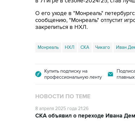
в 71 игре в сезоне-2024/25, став л
О его уходе в "Монреаль" петербургс
сообщению, "Монреаль" отпустит игр
закрепиться в НХЛ.
Монреаль
НХЛ
СКА
Чикаго
Иван Де
Купить подписку на
Подписа
профессиональную ленту
главных
НОВОСТИ ПО ТЕМЕ
8 апреля 2025 года 21:26
СКА объявил о переходе Ивана Дем