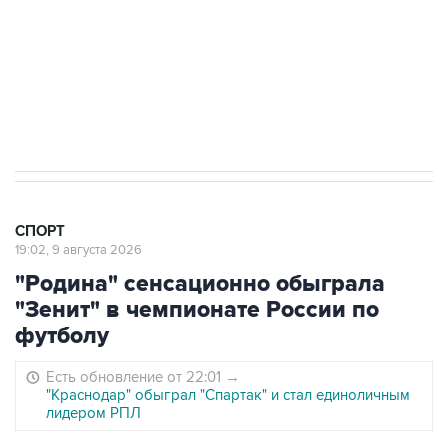
победу в сезоне в РПЛ
8 августа 22:34
ЦСКА и "Ростов" сыграли вничью в матче
РПЛ
СПОРТ
19:02, 9 августа 2026
"Родина" сенсационно обыграла
"Зенит" в чемпионате России по
футболу
Есть обновление от 22:01
→
"Краснодар" обыграл "Спартак" и стал единоличным
лидером РПЛ