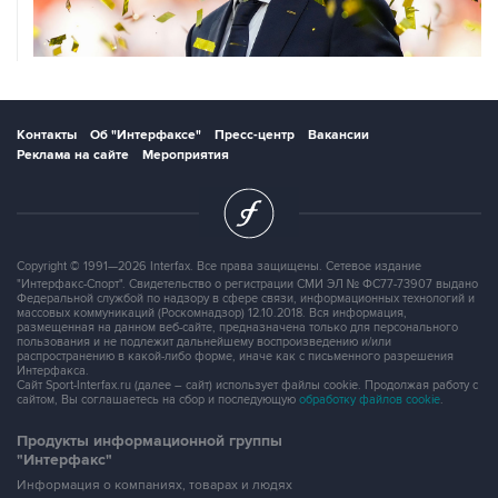
Контакты
Об "Интерфаксе"
Пресс-центр
Вакансии
Реклама на сайте
Мероприятия
Copyright © 1991—2026 Interfax. Все права защищены. Сетевое издание
"Интерфакс-Спорт". Свидетельство о регистрации СМИ ЭЛ № ФС77-73907 выдано
Федеральной службой по надзору в сфере связи, информационных технологий и
массовых коммуникаций (Роскомнадзор) 12.10.2018. Вся информация,
размещенная на данном веб-сайте, предназначена только для персонального
пользования и не подлежит дальнейшему воспроизведению и/или
распространению в какой-либо форме, иначе как с письменного разрешения
Интерфакса.
Сайт Sport-Interfax.ru (далее – сайт) использует файлы cookie. Продолжая работу с
сайтом, Вы соглашаетесь на сбор и последующую
обработку файлов cookie
.
Продукты информационной группы
"Интерфакс"
Информация о компаниях, товарах и людях