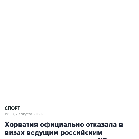
3 июля 10:45
"Рады возвращению величайшего!" В
"Вашингтоне" отреагировали на решение
Овечкина
5 января 14:03
Евгений Кузнецов стал игроком "Салавата
Юлаева"
СПОРТ
19:33, 7 августа 2026
Хорватия официально отказала в
визах ведущим российским