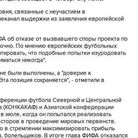
овия, связанные с неучастием в
елеканал выдержки из заявления европейской
ФА об отказе от вызвавшего споры проекта по
точно. По мнению европейских футбольных
нтировать, что подобные попытки изуродовать
маться никогда".
 не были выполнены, а "доверие к
та позиция сохраняется", - отметили в
нференции футбола Северной и Центральной
на (КОНКАКАФ) и Азиатской конфедерации
 в июле, когда он попытался реализовать
есторов в проведение мировых первенств.
но в стремлении максимизировать прибыль
в, болельщиков. В итоге глава ФИФА отказался