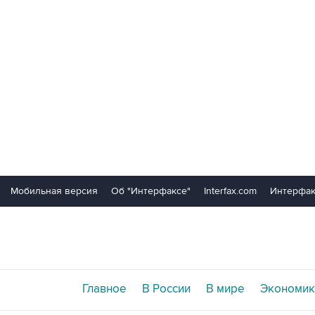
Мобильная версия
Об "Интерфаксе"
Interfax.com
Интерфак
Главное
В России
В мире
Экономик