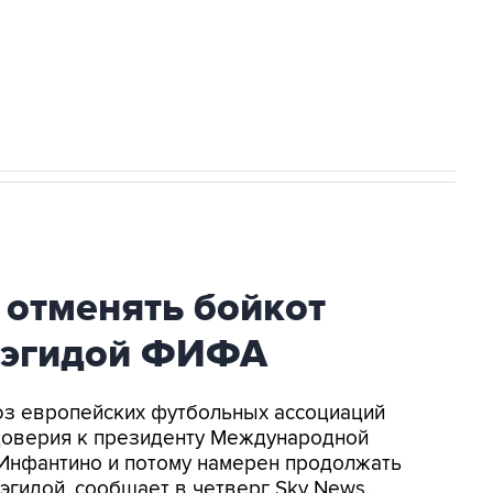
ться на рассылку
Получать оперативные новости
 новостей сайта
в официальном канале
 отменять бойкот
 эгидой ФИФА
оюз европейских футбольных ассоциаций
доверия к президенту Международной
Инфантино и потому намерен продолжать
эгидой, сообщает в четверг Sky News.