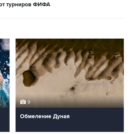
кот турниров ФИФА
9
Обмеление Дуная