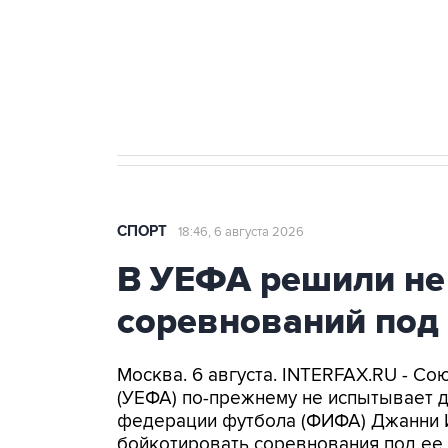
Купить подписку на
Подписа
профессиональную ленту
главных
СПОРТ
18:46, 6 августа 2026
В УЕФА решили не
соревнований под
Москва. 6 августа. INTERFAX.RU - С
(УЕФА) по-прежнему не испытывает 
федерации футбола (ФИФА) Джанни 
бойкотировать соревнования под ее 