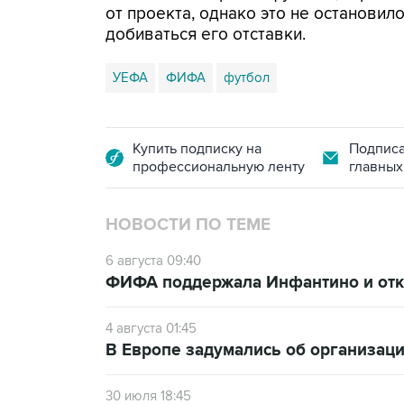
от проекта, однако это не останови
добиваться его отставки.
УЕФА
ФИФА
футбол
Купить подписку на
Подписа
профессиональную ленту
главных
НОВОСТИ ПО ТЕМЕ
6 августа 09:40
ФИФА поддержала Инфантино и отка
4 августа 01:45
В Европе задумались об организаци
30 июля 18:45