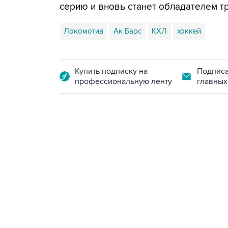
серию и вновь станет обладателем т
Локомотив
Ак Барс
КХЛ
хоккей
Купить подписку на
Подписа
профессиональную ленту
главных
23:14, 6 августа 2026