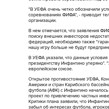
"В УЕФА очень четко обозначили усл
соревнованиях ФИФА", - приводит т
организации.
В нем отмечается, что заявления ФИ
поиску внешних инвесторов недоста
федераций, необходимо также "гара
нашу игру больше не будут предприни
В УЕФА указали, что данные условия
президентству Инфантино утеряно". "Э
европейском союзе.
Открытое противостояние УЕФА, Ко
Америки и стран Карибского бассей
футбола (АФК) с Инфантино началось
проект по привлечению частных инв
Критики плана заявили, что Инфанти
забыл об интересах футбола, игроко