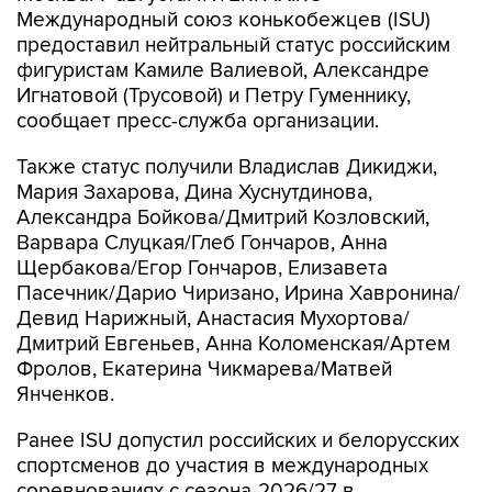
Международный союз конькобежцев (ISU)
предоставил нейтральный статус российским
фигуристам Камиле Валиевой, Александре
Игнатовой (Трусовой) и Петру Гуменнику,
сообщает пресс-служба организации.
Также статус получили Владислав Дикиджи,
Мария Захарова, Дина Хуснутдинова,
Александра Бойкова/Дмитрий Козловский,
Варвара Слуцкая/Глеб Гончаров, Анна
Щербакова/Егор Гончаров, Елизавета
Пасечник/Дарио Чиризано, Ирина Хавронина/
Девид Нарижный, Анастасия Мухортова/
Дмитрий Евгеньев, Анна Коломенская/Артем
Фролов, Екатерина Чикмарева/Матвей
Янченков.
Ранее ISU допустил российских и белорусских
спортсменов до участия в международных
соревнованиях с сезона-2026/27 в