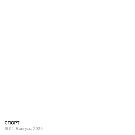
9 августа 19:02
"Родина" сенсационно обыграла "Зенит" в
чемпионате России по футболу
9 августа 16:35
Московское "Динамо" одержало первую
победу в сезоне в РПЛ
8 августа 22:34
ЦСКА и "Ростов" сыграли вничью в матче
РПЛ
СПОРТ
19:02, 9 августа 2026