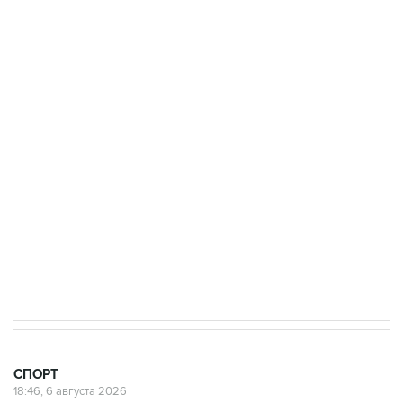
Купить подписку на профессиональную ленту
Подписаться на рассылку главных новостей сайта
Получать оперативные новости в официальном
канале
СПОРТ
18:46, 6 августа 2026