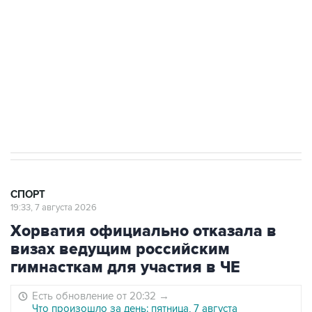
"Рады возвращению величайшего!" В
"Вашингтоне" отреагировали на решение
Овечкина
5 января 14:03
Евгений Кузнецов стал игроком "Салавата
Юлаева"
СПОРТ
19:33, 7 августа 2026
Хорватия официально отказала в
визах ведущим российским
гимнасткам для участия в ЧЕ
Есть обновление от 20:32
→
Что произошло за день: пятница, 7 августа