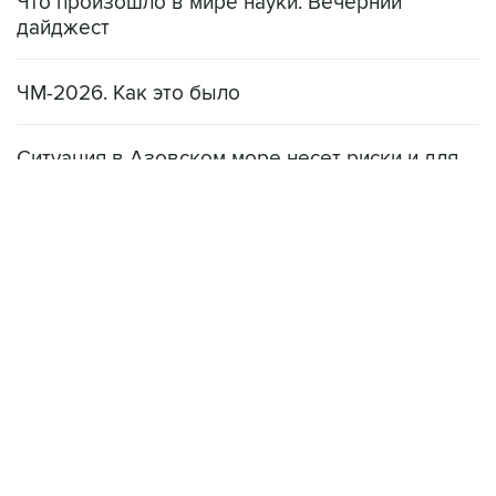
Что произошло в мире науки. Вечерний
дайджест
ЧМ-2026. Как это было
Ситуация в Азовском море несет риски и для
мирового рынка, и для российских аграриев
НОВОСТИ
08 августа, 22:34
ЦСКА и "Ростов" сыграли вничью в матче РПЛ
08 августа, 20:11
"Локомотив" продолжил безвыигрышную серию в РПЛ