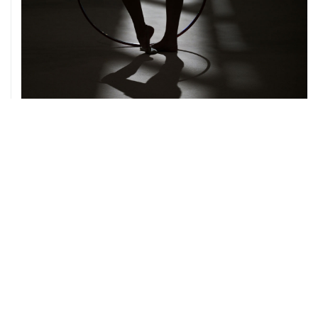
06 августа, 19:13
В реку Сену на ЧЕ по водным видам спорта попал
бензин