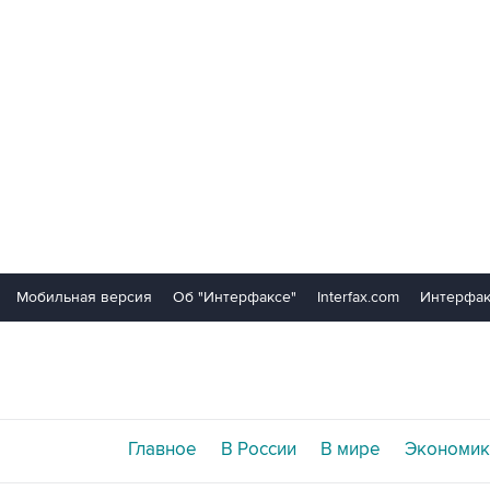
Мобильная версия
Об "Интерфаксе"
Interfax.com
Интерфак
Главное
В России
В мире
Экономик