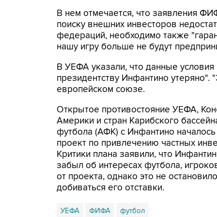
В нем отмечается, что заявления ФИ
поиску внешних инвесторов недоста
федераций, необходимо также "гара
нашу игру больше не будут предприни
В УЕФА указали, что данные условия
президентству Инфантино утеряно". "Э
европейском союзе.
Открытое противостояние УЕФА, Ко
Америки и стран Карибского бассей
футбола (АФК) с Инфантино началось
проект по привлечению частных инв
Критики плана заявили, что Инфанти
забыл об интересах футбола, игроко
от проекта, однако это не останови
добиваться его отставки.
УЕФА
ФИФА
футбол