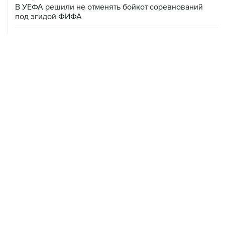
В УЕФА решили не отменять бойкот соревнований
под эгидой ФИФА
06 августа, 15:54
Мохамед Салах стал игроком "Трабзонспора"
06 августа, 14:28
Футболист Антон Заболотный дисквалифицирован на
полгода за допинг
06 августа, 12:23
"Спартак" объявил о переходе нападающего Даку