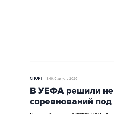
Купить подписку на
Подписа
профессиональную ленту
главных
СПОРТ
18:46, 6 августа 2026
В УЕФА решили не
соревнований под