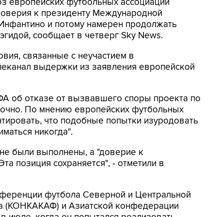
оюз европейских футбольных ассоциаций
доверия к президенту Международной
Инфантино и потому намерен продолжать
эгидой, сообщает в четверг Sky News.
овия, связанные с неучастием в
елеканал выдержки из заявления европейской
ФА об отказе от вызвавшего споры проекта по
точно. По мнению европейских футбольных
нтировать, что подобные попытки изуродовать
маться никогда".
 не были выполнены, а "доверие к
та позиция сохраняется", - отметили в
нференции футбола Северной и Центральной
на (КОНКАКАФ) и Азиатской конфедерации