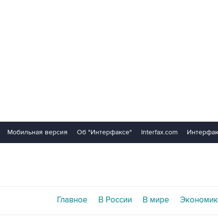
Мобильная версия
Об "Интерфаксе"
Interfax.com
Интерфак
Главное
В России
В мире
Экономик