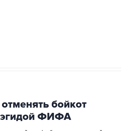
ться на рассылку
Получать оперативные новости
 новостей сайта
в официальном канале
 отменять бойкот
 эгидой ФИФА