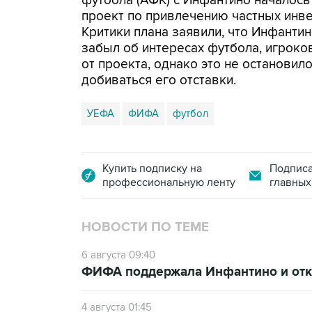
футбола (АФК) с Инфантино началось
проект по привлечению частных инв
Критики плана заявили, что Инфанти
забыл об интересах футбола, игроко
от проекта, однако это не останови
добиваться его отставки.
УЕФА
ФИФА
футбол
Купить подписку на
Подписа
профессиональную ленту
главных
НОВОСТИ ПО ТЕМЕ
6 августа 09:40
ФИФА поддержала Инфантино и отка
4 августа 01:45