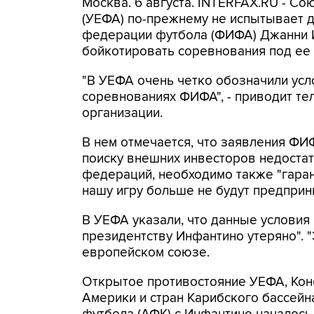
Москва. 6 августа. INTERFAX.RU - С
(УЕФА) по-прежнему не испытывает 
федерации футбола (ФИФА) Джанни 
бойкотировать соревнования под ее 
"В УЕФА очень четко обозначили усл
соревнованиях ФИФА", - приводит т
организации.
В нем отмечается, что заявления ФИ
поиску внешних инвесторов недоста
федераций, необходимо также "гара
нашу игру больше не будут предприни
В УЕФА указали, что данные условия
президентству Инфантино утеряно". "Э
европейском союзе.
Открытое противостояние УЕФА, Ко
Америки и стран Карибского бассей