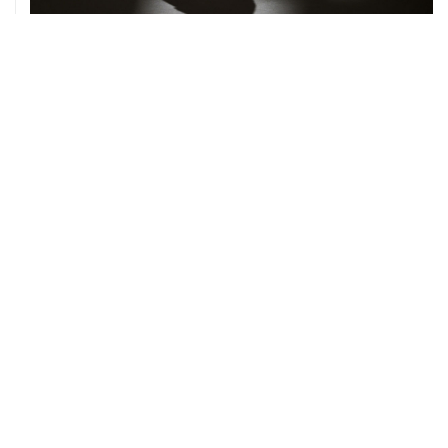
06 августа, 19:13
В реку Сену на ЧЕ по водным видам спорта попал
бензин
06 августа, 18:46
В УЕФА решили не отменять бойкот соревнований