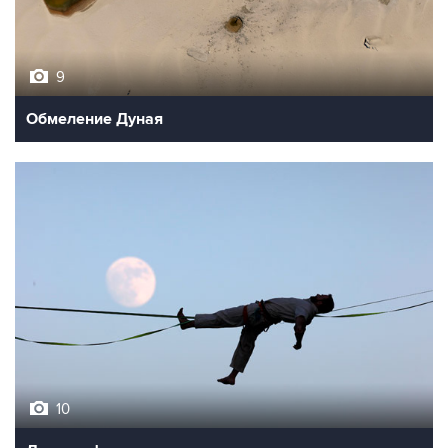
9
Обмеление Дуная
10