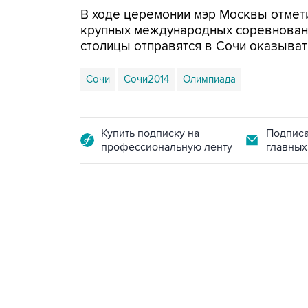
В ходе церемонии мэр Москвы отмети
крупных международных соревнований
столицы отправятся в Сочи оказыва
Сочи
Сочи2014
Олимпиада
Купить подписку на
Подписа
профессиональную ленту
главных
09:40, 6 августа 2026