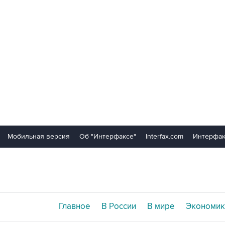
Мобильная версия
Об "Интерфаксе"
Interfax.com
Интерфак
Главное
В России
В мире
Экономик