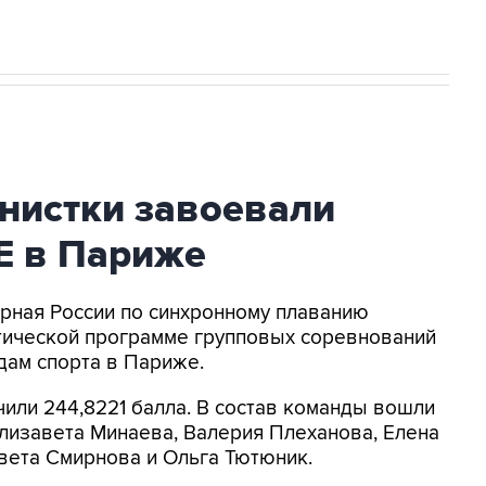
нистки завоевали
ЧЕ в Париже
орная России по синхронному плаванию
атической программе групповых соревнований
дам спорта в Париже.
чили 244,8221 балла. В состав команды вошли
лизавета Минаева, Валерия Плеханова, Елена
вета Смирнова и Ольга Тютюник.