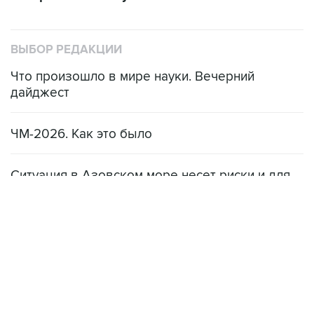
ВЫБОР РЕДАКЦИИ
Что произошло в мире науки. Вечерний
дайджест
ЧМ-2026. Как это было
Ситуация в Азовском море несет риски и для
мирового рынка, и для российских аграриев
НОВОСТИ
08 августа, 22:34
ЦСКА и "Ростов" сыграли вничью в матче РПЛ