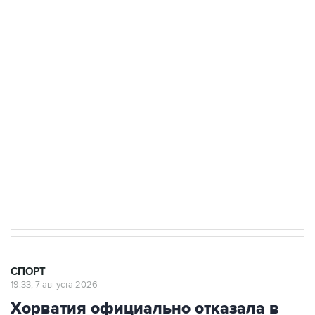
3 июля 10:45
"Рады возвращению величайшего!" В
"Вашингтоне" отреагировали на решение
Овечкина
5 января 14:03
Евгений Кузнецов стал игроком "Салавата
Юлаева"
СПОРТ
19:33, 7 августа 2026
Хорватия официально отказала в