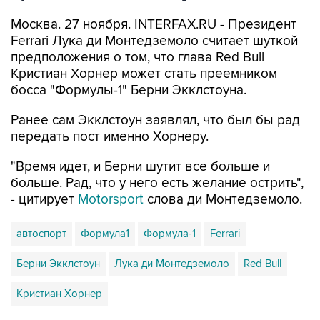
Москва. 27 ноября. INTERFAX.RU - Президент
Ferrari Лука ди Монтедземоло считает шуткой
предположения о том, что глава Red Bull
Кристиан Хорнер может стать преемником
босса "Формулы-1" Берни Экклстоуна.
Ранее сам Экклстоун заявлял, что был бы рад
передать пост именно Хорнеру.
"Время идет, и Берни шутит все больше и
больше. Рад, что у него есть желание острить",
- цитирует
Motorsport
слова ди Монтедземоло.
автоспорт
Формула1
Формула-1
Ferrari
Берни Экклстоун
Лука ди Монтедземоло
Red Bull
Кристиан Хорнер