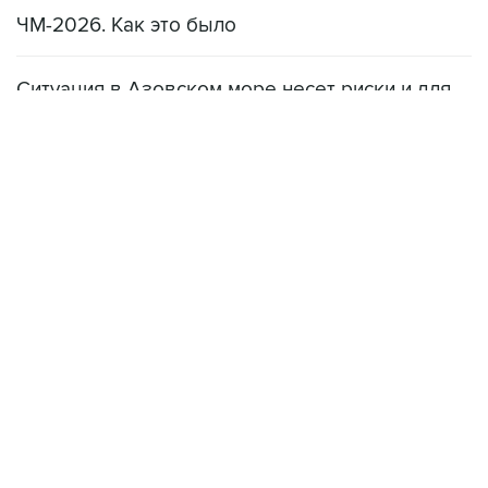
ЧМ-2026. Как это было
Ситуация в Азовском море несет риски и для
мирового рынка, и для российских аграриев
НОВОСТИ
08 августа, 22:34
ЦСКА и "Ростов" сыграли вничью в матче РПЛ
08 августа, 20:11
"Локомотив" продолжил безвыигрышную серию в РПЛ