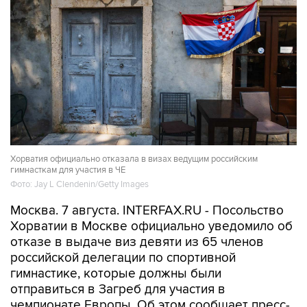
Хорватия официально отказала в визах ведущим российским
гимнасткам для участия в ЧЕ
Фото: Jay L Clendenin/Getty Images
Москва. 7 августа. INTERFAX.RU - Посольство
Хорватии в Москве официально уведомило об
отказе в выдаче виз девяти из 65 членов
российской делегации по спортивной
гимнастике, которые должны были
отправиться в Загреб для участия в
чемпионате Европы. Об этом сообщает пресс-