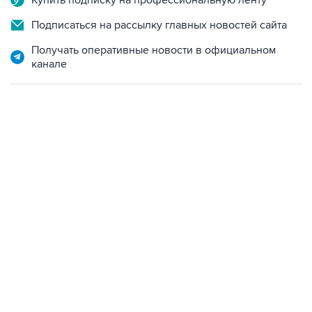
Купить подписку на профессиональную ленту
Подписаться на рассылку главных новостей сайта
Получать оперативные новости в официальном
канале
19:33, 7 августа 2026
Есть обновление от 20:32
→
Что произошло за день: пятница, 7 августа