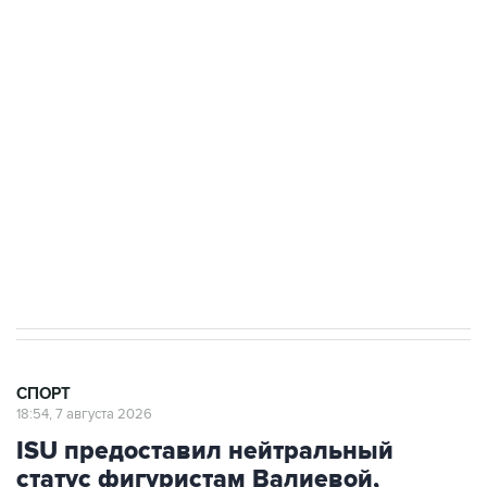
Купить подписку на профессиональную ленту
Подписаться на рассылку главных новостей сайта
Получать оперативные новости в официальном
канале
7 августа 15:22
У ведущих гимнасток России возникли
проблемы с визами в Хорватию на ЧЕ
СПОРТ
18:54, 7 августа 2026
ISU предоставил нейтральный
статус фигуристам Валиевой,