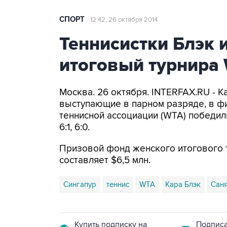
СПОРТ
12:42, 26 октября 2014
Теннисистки Блэк 
итоговый турнира
Москва. 26 октября. INTERFAX.RU - К
выступающие в парном разряде, в ф
теннисной ассоциации (WTA) победили
6:1, 6:0.
Призовой фонд женского итогового т
составляет $6,5 млн.
Сингапур
теннис
WTA
Кара Блэк
Сан
Купить подписку на
Подписа