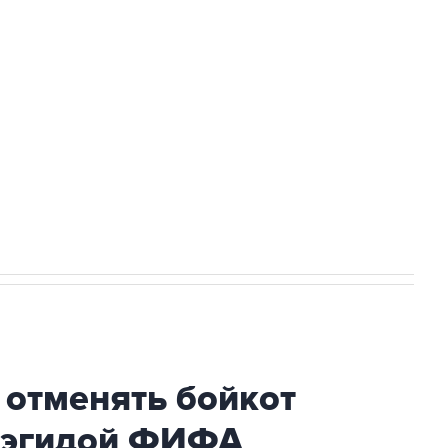
ться на рассылку
Получать оперативные новости
 новостей сайта
в официальном канале
 отменять бойкот
 эгидой ФИФА