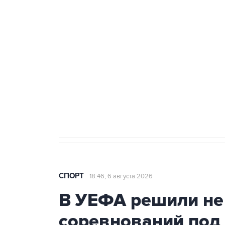
Купить подписку на
Подписа
профессиональную ленту
главных
СПОРТ
18:46, 6 августа 2026
В УЕФА решили не
соревнований под