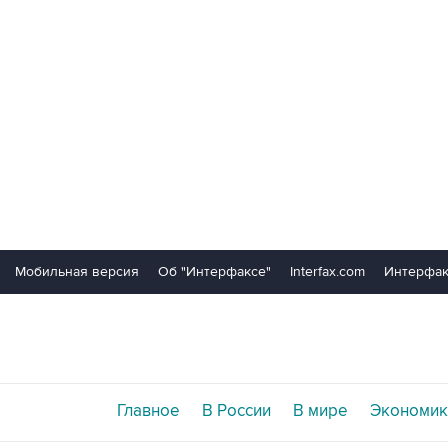
Мобильная версия
Об "Интерфаксе"
Interfax.com
Интерфак
Главное
В России
В мире
Экономик