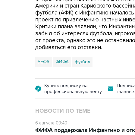
Америки и стран Карибского бассей
футбола (АФК) с Инфантино началось
проект по привлечению частных инв
Критики плана заявили, что Инфанти
забыл об интересах футбола, игроко
от проекта, однако это не останови
добиваться его отставки.
УЕФА
ФИФА
футбол
Купить подписку на
Подписа
профессиональную ленту
главных
НОВОСТИ ПО ТЕМЕ
6 августа 09:40
ФИФА поддержала Инфантино и отка