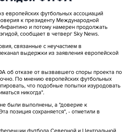
оюз европейских футбольных ассоциаций
доверия к президенту Международной
Инфантино и потому намерен продолжать
эгидой, сообщает в четверг Sky News.
овия, связанные с неучастием в
елеканал выдержки из заявления европейской
ФА об отказе от вызвавшего споры проекта по
точно. По мнению европейских футбольных
нтировать, что подобные попытки изуродовать
маться никогда".
 не были выполнены, а "доверие к
та позиция сохраняется", - отметили в
нференции футбола Северной и Центральной