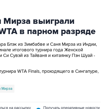
и Мирза выиграли
 WTA в парном разряде
ара Блэк из Зимбабве и Саня Мирза из Индии,
инале итогового турнира года Женской
 Си Сувэй из Тайваня и китаянку Пэн Шуай -
урнира WTA Finals, проходящего в Сингапуре,
я Мирза
ться на рассылку
Получать оперативные новости