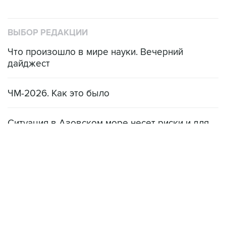
ВЫБОР РЕДАКЦИИ
Что произошло в мире науки. Вечерний
дайджест
ЧМ-2026. Как это было
Ситуация в Азовском море несет риски и для
мирового рынка, и для российских аграриев
НОВОСТИ
08 августа, 22:34
ЦСКА и "Ростов" сыграли вничью в матче РПЛ