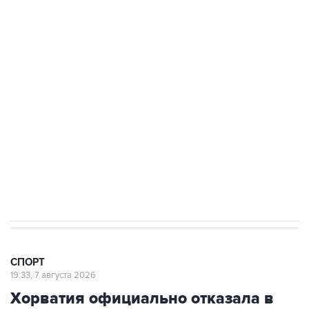
3 июля 10:45
"Рады возвращению величайшего!" В
"Вашингтоне" отреагировали на решение
Овечкина
5 января 14:03
Евгений Кузнецов стал игроком "Салавата
Юлаева"
СПОРТ
19:33, 7 августа 2026
Хорватия официально отказала в