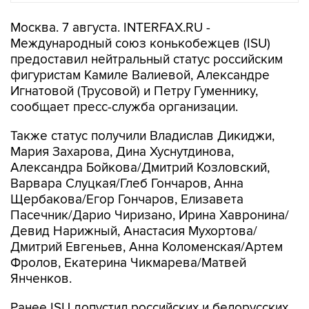
Москва. 7 августа. INTERFAX.RU -
Международный союз конькобежцев (ISU)
предоставил нейтральный статус российским
фигуристам Камиле Валиевой, Александре
Игнатовой (Трусовой) и Петру Гуменнику,
сообщает пресс-служба организации.
Также статус получили Владислав Дикиджи,
Мария Захарова, Дина Хуснутдинова,
Александра Бойкова/Дмитрий Козловский,
Варвара Слуцкая/Глеб Гончаров, Анна
Щербакова/Егор Гончаров, Елизавета
Пасечник/Дарио Чиризано, Ирина Хавронина/
Девид Нарижный, Анастасия Мухортова/
Дмитрий Евгеньев, Анна Коломенская/Артем
Фролов, Екатерина Чикмарева/Матвей
Янченков.
Ранее ISU допустил российских и белорусских