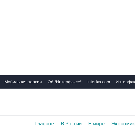
Мобильная версия
Об "Интерфаксе"
Interfax.com
Интерфак
Главное
В России
В мире
Экономик