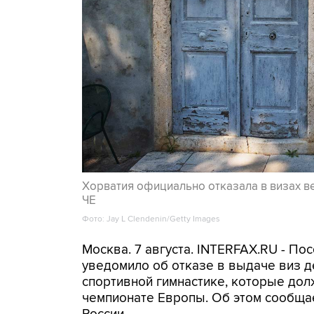
Хорватия официально отказала в визах в
ЧЕ
Фото: Jay L Clendenin/Getty Images
Москва. 7 августа. INTERFAX.RU - П
уведомило об отказе в выдаче виз д
спортивной гимнастике, которые дол
чемпионате Европы. Об этом сообща