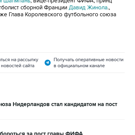
м Шапмпань
, вице-президент ФИФА, принц
утболист сборной Франции
Давид Жинола
.,
кже Глава Королевского футбольного союза
ться на рассылку
Получать оперативные новости
 новостей сайта
в официальном канале
юза Нидерландов стал кандидатом на пост
бороться за пост главы ФИФА