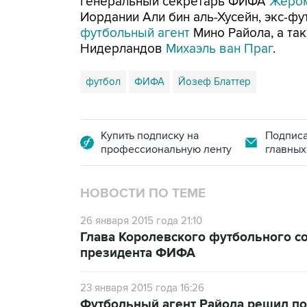
генеральный секретарь ФИФА
Жеро
Иордании Али бин аль-Хусейн, экс-ф
футбольный агент
Мино Райола, а та
Нидерландов
Михаэль ван Праг
.
футбол
ФИФА
Йозеф Блаттер
Купить подписку на
Подписа
профессиональную ленту
главных
НОВОСТИ ПО ТЕМЕ
26 января 2015 года 21:10
Глава Королевского футбольного со
президента ФИФА
23 января 2015 года 16:26
Футбольный агент Райола решил по