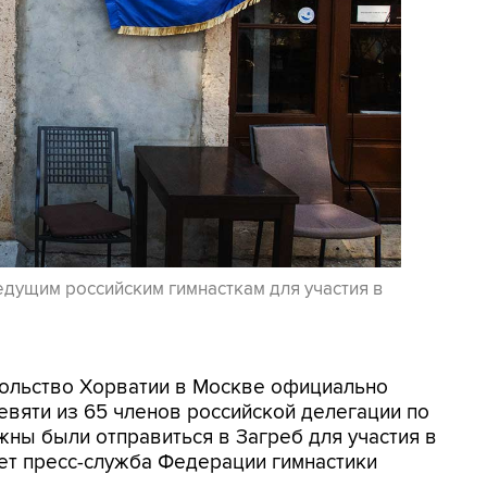
едущим российским гимнасткам для участия в
осольство Хорватии в Москве официально
евяти из 65 членов российской делегации по
жны были отправиться в Загреб для участия в
ет пресс-служба Федерации гимнастики