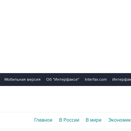
Мобильная версия
Об "Интерфаксе"
Interfax.com
Интерфак
Главное
В России
В мире
Экономик