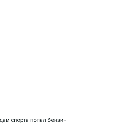
залась от проекта по частным инвесторам
и своей версии чемпионата мира по футболу
кот турниров ФИФА
идам спорта попал бензин