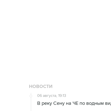
6 августа 09:40
ФИФА поддержала Инфантино и отка
4 августа 01:45
В Европе задумались об организаци
30 июля 18:45
Все члены УЕФА выступили за бой
НОВОСТИ
06 августа, 19:13
В реку Сену на ЧЕ по водным в