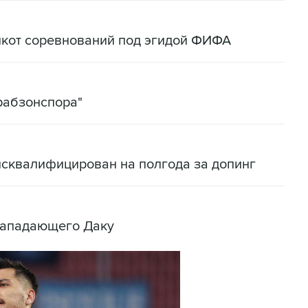
йкот соревнований под эгидой ФИФА
рабзонспора"
исквалифицирован на полгода за допинг
 нападающего Даку