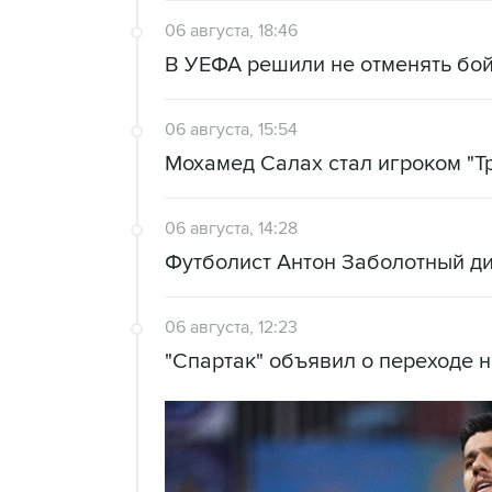
06 августа, 18:46
В УЕФА решили не отменять бо
06 августа, 15:54
Мохамед Салах стал игроком "Т
06 августа, 14:28
Футболист Антон Заболотный д
06 августа, 12:23
"Спартак" объявил о переходе