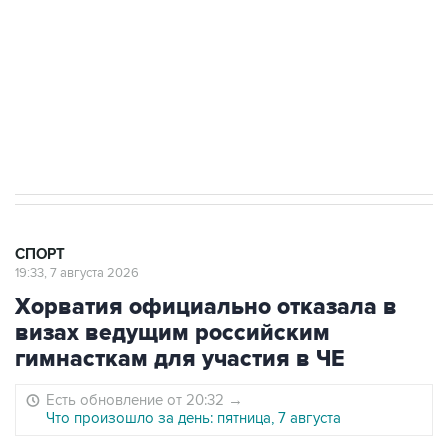
"Вашингтоне" отреагировали на решение
Овечкина
5 января 14:03
Евгений Кузнецов стал игроком "Салавата
Юлаева"
СПОРТ
19:33, 7 августа 2026
Хорватия официально отказала в
визах ведущим российским
гимнасткам для участия в ЧЕ
Есть обновление от 20:32
→
Что произошло за день: пятница, 7 августа