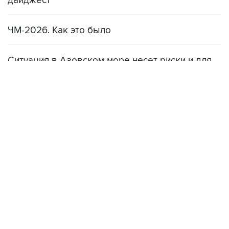
дайджест
ЧМ-2026. Как это было
Ситуация в Азовском море несет риски и для
мирового рынка, и для российских аграриев
НОВОСТИ
08 августа, 22:34
ЦСКА и "Ростов" сыграли вничью в матче РПЛ
08 августа, 20:11
"Локомотив" продолжил безвыигрышную серию в РПЛ