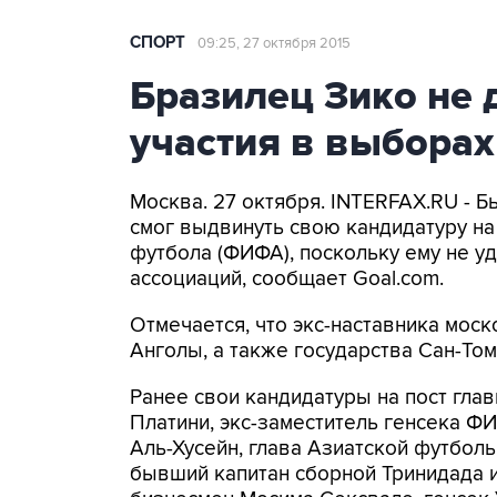
СПОРТ
09:25, 27 октября 2015
Бразилец Зико не
участия в выбора
Москва. 27 октября. INTERFAX.RU - 
смог выдвинуть свою кандидатуру н
футбола (ФИФА), поскольку ему не у
ассоциаций, сообщает Goal.com.
Отмечается, что экс-наставника мос
Анголы, а также государства Сан-Том
Ранее свои кандидатуры на пост гл
Платини, экс-заместитель генсека 
Аль-Хусейн, глава Азиатской футбол
бывший капитан сборной Тринидада 