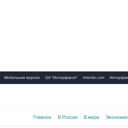
Мобильная версия
Об "Интерфаксе"
Interfax.com
Интерфак
Главное
В России
В мире
Экономик