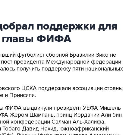
 добрал поддержки для
х главы ФИФА
Бывший футболист сборной Бразилии Зико не
а пост президента Международной федерации
далось получить поддержку пяти национальных
ковского ЦСКА поддержали ассоциации страны
е и Принсипи.
авы ФИФА выдвинули президент УЕФА Мишель
ФИФА Жером Шампань, принц Иордании Али бин
ьной конфедерации Салман Аль-Халифа,
и Тобаго Давид Нахид, южноафриканский