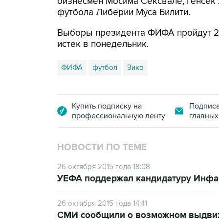
бизнесмен Мосима Сексвале, генсек
футбола Либерии Муса Билити.
Выборы президента ФИФА пройдут 26
истек в понедельник.
ФИФА
футбол
Зико
Купить подписку на
Подписа
профессиональную ленту
главных
НОВОСТИ ПО ТЕМЕ
26 октября 2015 года 18:08
УЕФА поддержал кандидатуру Инфа
26 октября 2015 года 14:41
СМИ сообщили о возможном выдвиж