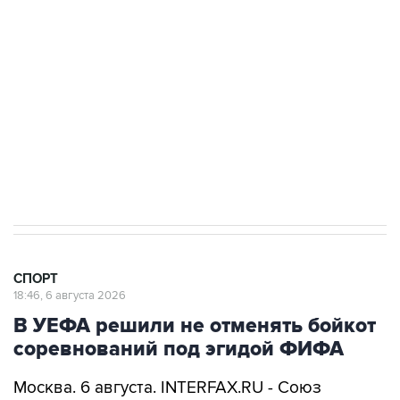
Купить подписку на профессиональную ленту
Подписаться на рассылку главных новостей сайта
Получать оперативные новости в официальном
канале
СПОРТ
18:46, 6 августа 2026
В УЕФА решили не отменять бойкот
соревнований под эгидой ФИФА
Москва. 6 августа. INTERFAX.RU - Союз