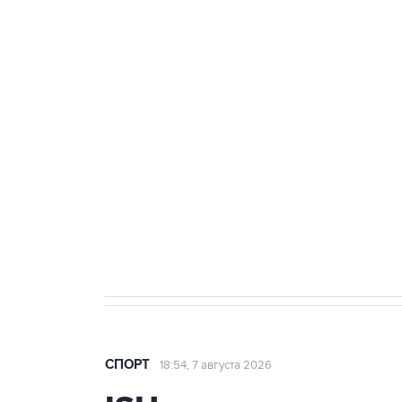
Купить подписку на
Подписа
профессиональную ленту
главных
7 августа 15:22
У ведущих гимнасток России возник
СПОРТ
18:54, 7 августа 2026