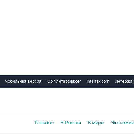
Мобильная версия
Об "Интерфаксе"
Interfax.com
Интерфак
Главное
В России
В мире
Экономик