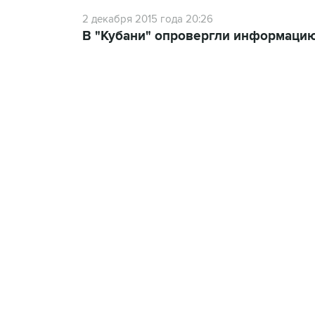
2 декабря 2015 года 20:26
В "Кубани" опровергли информаци
19:33, 7 августа 2026
Есть обновление от 20:32
→
Что произошло