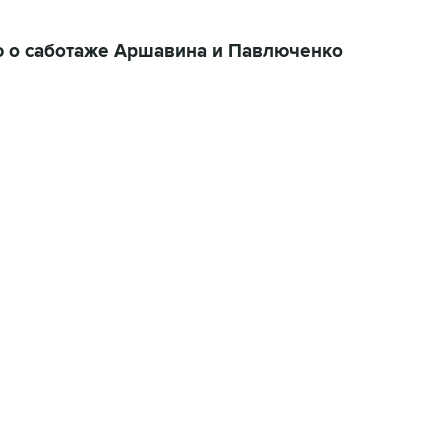
ю о саботаже Аршавина и Павлюченко
 за день: пятница, 7 августа