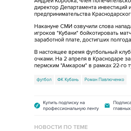
Андрей Коробка, член попечительско
директор Департамента инвестиций и
предпринимательства Краснодарског
Накануне СМИ озвучили слова напад
игроков "Кубани" бойкотировать матч
заработной плате, достигших полгода
В настоящее время футбольный клуб 
очками. На 2 апреля в Краснодаре з
пермским "Амкаром" в рамках 22-го т
футбол
ФК Кубань
Роман Павлюченко
Купить подписку на
Подписа
профессиональную ленту
главных
НОВОСТИ ПО ТЕМЕ