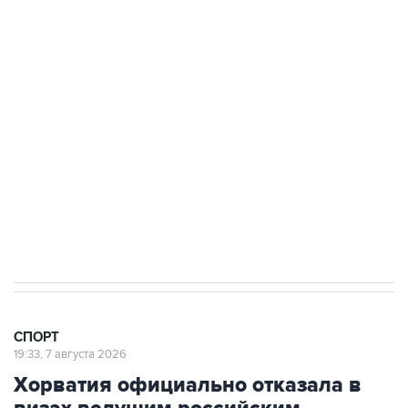
3 июля 10:45
"Рады возвращению величайшего!" В
"Вашингтоне" отреагировали на решение
Овечкина
5 января 14:03
Евгений Кузнецов стал игроком "Салавата
Юлаева"
СПОРТ
19:33, 7 августа 2026
Хорватия официально отказала в