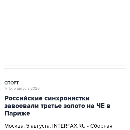
Получать оперативные новости в официальном
канале
2 августа 00:45
Guardian пишет, что в Европе ищут замену
президенту ФИФА Инфантино
СПОРТ
17:15, 5 августа 2026
Российские синхронистки
завоевали третье золото на ЧЕ в
Париже
Москва. 5 августа. INTERFAX.RU - Сборная