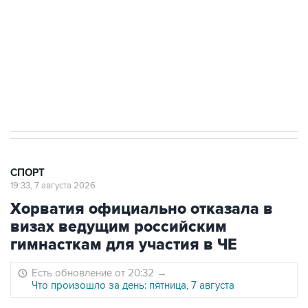
"Вашингтоне" отреагировали на решение
Овечкина
5 января 14:03
Евгений Кузнецов стал игроком "Салавата
Юлаева"
СПОРТ
19:33, 7 августа 2026
Хорватия официально отказала в
визах ведущим российским
гимнасткам для участия в ЧЕ
Есть обновление от 20:32
→
Что произошло за день: пятница, 7 августа