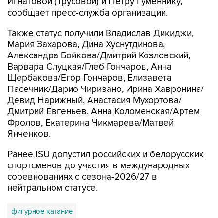
Игнатовой (Трусовой) и Петру Гуменнику,
сообщает пресс-служба организации.
Также статус получили Владислав Дикиджи,
Мария Захарова, Дина Хуснутдинова,
Александра Бойкова/Дмитрий Козловский,
Варвара Слуцкая/Глеб Гончаров, Анна
Щербакова/Егор Гончаров, Елизавета
Пасечник/Дарио Чиризано, Ирина Хавронина/
Девид Нарижный, Анастасия Мухортова/
Дмитрий Евгеньев, Анна Коломенская/Артем
Фролов, Екатерина Чикмарева/Матвей
Янченков.
Ранее ISU допустил российских и белорусских
спортсменов до участия в международных
соревнованиях с сезона-2026/27 в
нейтральном статусе.
фигурное катание