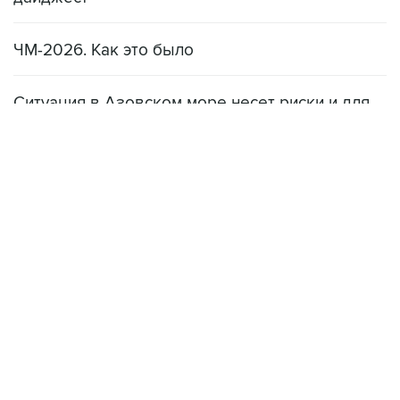
ЧМ-2026. Как это было
Ситуация в Азовском море несет риски и для
мирового рынка, и для российских аграриев
НОВОСТИ
08 августа, 22:34
ЦСКА и "Ростов" сыграли вничью в матче РПЛ
08 августа, 20:11
"Локомотив" продолжил безвыигрышную серию в РПЛ