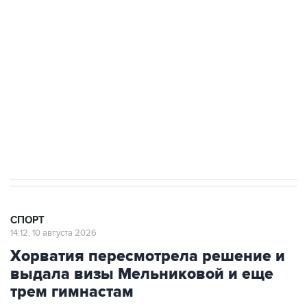
Подписаться на рассылку главных новостей сайта
Получать оперативные новости в официальном
канале
5 августа 17:15
Российские синхронистки завоевали третье
золото на ЧЕ в Париже
СПОРТ
14:12, 10 августа 2026
Хорватия пересмотрела решение и
выдала визы Мельниковой и еще
трем гимнастам