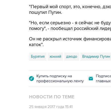
"Первый мой спорт, это, конечно, дз
пошутил Путин.
"Но, если серьезно - я сейчас не буд
помогу", - пообещал российский лиде
Он не раскрыл источник финансирова
каток".
Бурятия
хоккей
дзюдо
Владимир Путин
Купить подписку на
Подписа
профессиональную ленту
главных
НОВОСТИ ПО ТЕМЕ
25 января 2017 года 15:41