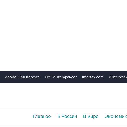
Мобильная версия
Об "Интерфаксе"
Interfax.com
Интерфак
Главное
В России
В мире
Экономик