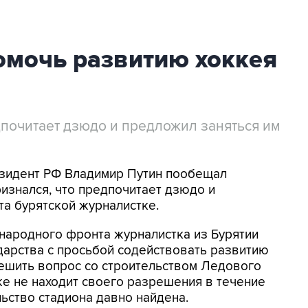
омочь развитию хоккея
дпочитает дзюдо и предложил заняться им
езидент РФ Владимир Путин пообещал
ризнался, что предпочитает дзюдо и
та бурятской журналистке.
ародного фронта журналистка из Бурятии
ударства с просьбой содействовать развитию
 решить вопрос со строительством Ледового
же не находит своего разрешения в течение
льство стадиона давно найдена.