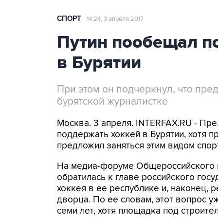
СПОРТ
14:24, 3 апреля 2017
Путин пообещал п
в Бурятии
При этом он подчеркнул, что пре
бурятской журналистке
Москва. 3 апреля. INTERFAX.RU - Пр
поддержать хоккей в Бурятии, хотя п
предложил заняться этим видом спор
На медиа-форуме Общероссийского н
обратилась к главе российского гос
хоккея в ее республике и, наконец,
дворца. По ее словам, этот вопрос у
семи лет, хотя площадка под строите