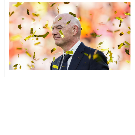
05 августа, 17:15
Российские синхронистки завоевали третье золото на
ЧЕ в Париже
04 августа, 13:30
Сборные России по волейболу примут участие в Лиге
наций 2027 года