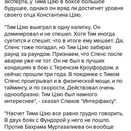
эксперта, у Тима Цзю в боксе большое
будущее, однако он вряд ли достигнет уровня
своего отца Константина Цзю.
"Тим Цзю выиграл в одну калитку. Он
доминировал и не спешил. Хотя Тим иногда
суетится и спешит, что в итоге ему мешает. Да,
Спенс тоже попадал, но Тим Цзю забирал
раунд за раундом. Признаем, что Спенс после
аварии уже не тот. Он не был в лучших
кондициях в бою с Теренсом Кроуфордом, а
сейчас прошли три года. В поединке с Тимом
Спенс проигрывал и в физической мощи, и по
таймингу, и по скорости. Действовал очень
однообразно. Тим Цзю был намного
интереснее", - сказал Сланов "Интерфаксу".
"Насчет Тима Цзю все равно трудно говорить.
В двух боях с Фундорой у него не пошло.
Против Бахрама Муртазалиева он вообще