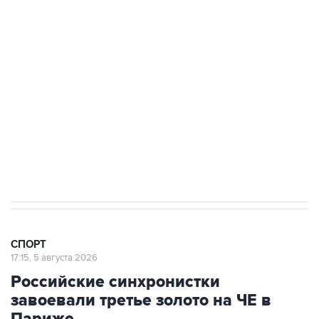
Подписаться на рассылку главных новостей сайта
Получать оперативные новости в официальном
канале
2 августа 00:45
Guardian пишет, что в Европе ищут замену
президенту ФИФА Инфантино
СПОРТ
17:15, 5 августа 2026
Российские синхронистки
завоевали третье золото на ЧЕ в
Париже