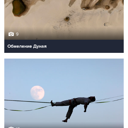
9
Обмеление Дуная